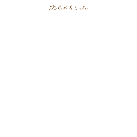
Natürliche Familienfotografie im Wochenbett
und in der Stillzeit
Der Anfang einer neuen
Liebe - festgehalten für
die Ewigkeit - ungestellt