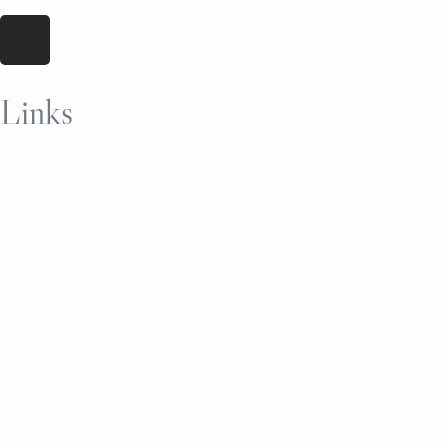
Links
FAMILIENFOTOGRAFIE
IMPRESSUM
DATENSCHUTZ
AUF GOOGLE BEWERTEN
© 2024 Hebammenteam MIA | Design by
viel:mehr
Design