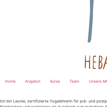
Home
Angebot
Kurse
Team
Unsere M
Ich bin Leonie, zertifizierte Yogalehrerin für prä- und pos
Kleinkindern und praktiziere als Ausgleich zum trubeligen 